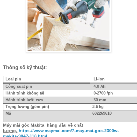
Thông số kỹ thuật:
Loại pin
Li-lon
Công suất pin
4.0 Ah
Hành trình không tải
0-2700 /ph
Hành trình lưỡi cưa
30 mm
Trọng lượng (gồm pin)
3.6 kg
Mã
602269610
Máy mài góc Makita. hàng đầu về chất
lượng:
https://www.maymai.com/7-may-mai-goc-2300w-
makita-9047-118.html